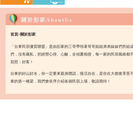
關於彭家AboutUs
首頁>關於彭家
「台東民宿優質聯盟」是由彭家的三哥帶領著哥哥姐姐弟弟妹妹們所組
們，沒有藏私，把經營心得、心酸，全傾曩相授，每一家的民宿風格都
寫照：好客！
台東的好山好水，你一定要來親身體認，慢活自在，是你在大都會享受
東的第一橋梁，我們會依序介紹各個民宿上場，敬請期待！